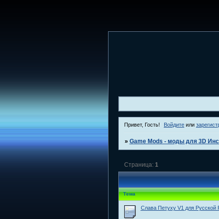
Привет, Гость!
Войдите
или
зарегист
»
Game Mods - моды для 3D Инс
Страница:
1
Тема
Слава Петуху V1 для Русской 