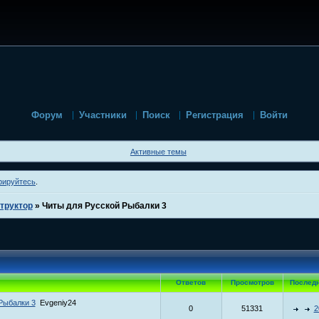
Форум
Участники
Поиск
Регистрация
Войти
Активные темы
рируйтесь
.
труктор
»
Читы для Русской Рыбалки 3
Ответов
Просмотров
Послед
Рыбалки 3
Evgeniy24
0
51331
2