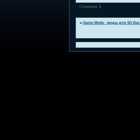
Страница:
1
»
Game Mods - моды для 3D Инс