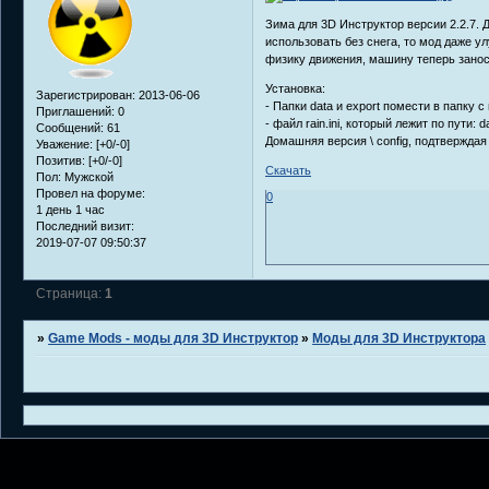
Зима для 3D Инструктор версии 2.2.7. Д
использовать без снега, то мод даже у
физику движения, машину теперь заноси
Установка:
Зарегистрирован
: 2013-06-06
- Папки data и export помести в папку с
Приглашений:
0
- файл rain.ini, который лежит по пути: 
Сообщений:
61
Домашняя версия \ config, подтверждая
Уважение:
[+0/-0]
Позитив:
[+0/-0]
Скачать
Пол:
Мужской
Провел на форуме:
0
1 день 1 час
Последний визит:
2019-07-07 09:50:37
Страница:
1
»
Game Mods - моды для 3D Инструктор
»
Моды для 3D Инструктора