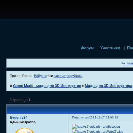
Форум
Участники
По
Активн
Привет, Гость!
Войдите
или
зарегистрируйтесь
.
»
Game Mods - моды для 3D Инструктор
»
Моды для 3D Инструктора
Страница:
1
Evgeniy24
Поделиться
2013-11-17 02:00:28
Администратор