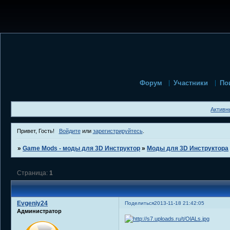
Форум
Участники
По
Активн
Привет, Гость!
Войдите
или
зарегистрируйтесь
.
»
Game Mods - моды для 3D Инструктор
»
Моды для 3D Инструктора
Страница:
1
Evgeniy24
Поделиться
2013-11-18 21:42:05
Администратор