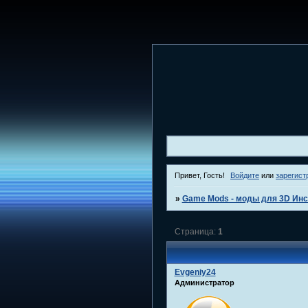
Привет, Гость!
Войдите
или
зарегист
»
Game Mods - моды для 3D Инс
Страница:
1
Evgeniy24
Администратор