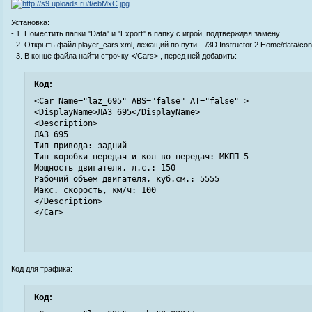
Установка:
- 1. Поместить папки "Data" и "Export" в папку с игрой, подтверждая замену.
- 2. Открыть файл player_cars.xml, лежащий по пути .../3D Instructor 2 Home/data/con
- 3. В конце файла найти строчку </Cars> , перед ней добавить:
Код:
<Car Name="laz_695" ABS="false" AT="false" > 

<DisplayName>ЛАЗ 695</DisplayName> 

<Description> 

ЛАЗ 695 

Тип привода: задний 

Тип коробки передач и кол-во передач: МКПП 5 

Мощность двигателя, л.с.: 150 

Рабочий объём двигателя, куб.см.: 5555 

Макс. скорость, км/ч: 100 

</Description> 

</Car>
Код для трафика:
Код: