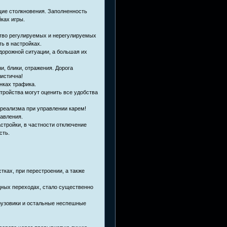
щие столкновения. Заполненность
ках игры.
ство регулируемых и нерегулируемых
ь в настройках.
дорожной ситуации, а большая их
, блики, отражения. Дорога
истична!
инках трафика.
стройства могут оценить все удобства
 реализма при управлении карем!
авления.
тройки, в частности отключение
сть.
тках, при перестроении, а также
дных переходах, стало существенно
грузовики и остальные неспешные