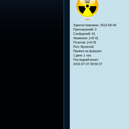
Зарегистрирован
: 2013-06-06
Приглашений:
0
Сообщений:
61
Уважение:
[+0/-0]
Позитив:
[+0/-0]
Пол:
Мужской
Провел на форуме:
1 день 1 час
Последний визит:
2019-07-07 09:50:37