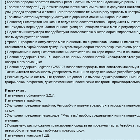
¦ Коробка передач работает близко к реальности и имеет все надлежащие режимы.
¦ Трафик соблюдает ПДД, а также подчиняется законам физики и допускает настоя
улиц города трафиком и степень его "агрессивности" можно регулировать в настрой
¦ Трамваи в автосимуляторе участвуют в дорожном движении наравне с авто!
¦ Пешеходы смотрятся как живы и ведут себя соответственно! Город имеет множе
пешеходных переходов. Заполненность улиц пешеходами также можно регулироват
¦ Подсказки инструктора посодействуют пользователю быстро сориентироваться в 
часть дублируется голосом.
¦ Уровень графика в симуляторе можно оценить по скриншотам. Машины имеют тени
становится мокрой опосля дождя. Визуализация асфальтового покрытия очень реал
¦ Повреждения и следы от столкновений остаются как на каре игрока, так и на маш
¦ Полная поддержка TrackIR - одна из основных особенностей. Обладатели этого у
обзора с его помощью!
¦ Полная поддержка Logitech G25/G27 позволяет передать пользователю максимум
Также имеется возможность употреблять мышь или сразу несколько устройств упр
¦ Рекомендуемые системные требования довольно высоки, однако расширенные нас
графических эффектов, дают возможность более гибко настроить производительно
Изменения :
Изменения в обновлении 2.2.7:
Изменения в трафике:
¦ Улучшено поведение трафика. Автомобили пореже врезаются в игрока на перекрёс
сзаду.
¦ Улучшено поведение пешеходов. "Мёртвых" пробок, создаваемых ими на пешехо
меньше.
¦ Исправлено расположение транспортных средств на проезжей части. Автобусы, 
автомобили теперь едут поближе к правому ряду.
Изменения в контроле ПДД: