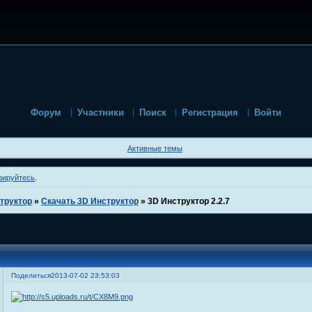
Форум
Участники
Поиск
Регистрация
Войти
Активные темы
рируйтесь
.
труктор
»
Скачать 3D Инструктор
»
3D Инструктор 2.2.7
Поделиться
2013-07-02 23:53:03