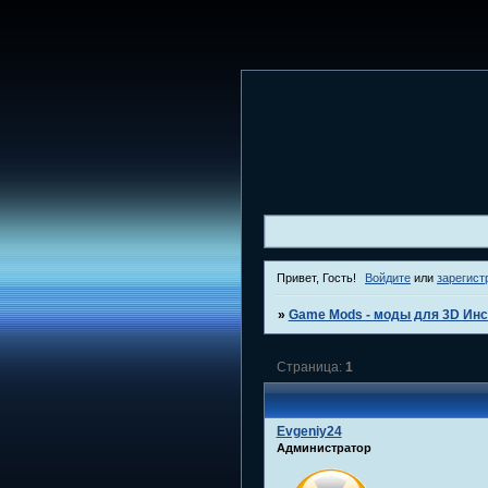
Привет, Гость!
Войдите
или
зарегист
»
Game Mods - моды для 3D Инс
Страница:
1
Evgeniy24
Администратор