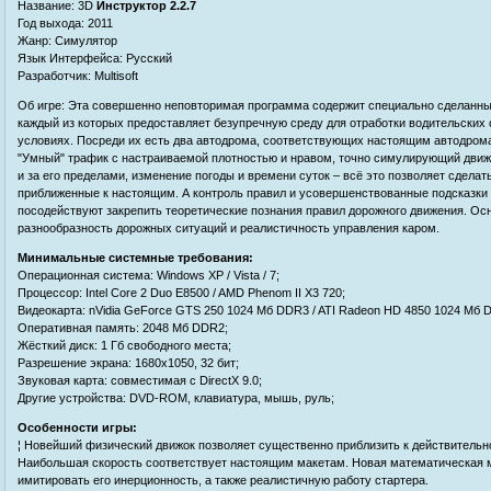
Название: 3D
Инструктор 2.2.7
Год выхода: 2011
Жанр: Симулятор
Язык Интерфейса: Русский
Разработчик: Multisoft
Об игре: Эта совершенно неповторимая программа содержит специально сделанный
каждый из которых предоставляет безупречную среду для отработки водительских
условиях. Посреди их есть два автодрома, соответствующих настоящим автодром
"Умный" трафик с настраиваемой плотностью и нравом, точно симулирующий движе
и за его пределами, изменение погоды и времени суток – всё это позволяет сдела
приближенные к настоящим. А контроль правил и усовершенствованные подсказки (
посодействуют закрепить теоретические познания правил дорожного движения. Ос
разнообразность дорожных ситуаций и реалистичность управления каром.
Минимальные системные требования:
Операционная система: Windows XP / Vista / 7;
Процессор: Intel Core 2 Duo E8500 / AMD Phenom II X3 720;
Видеокарта: nVidia GeForce GTS 250 1024 Мб DDR3 / ATI Radeon HD 4850 1024 Мб 
Оперативная память: 2048 Мб DDR2;
Жёсткий диск: 1 Гб свободного места;
Разрешение экрана: 1680x1050, 32 бит;
Звуковая карта: совместимая с DirectX 9.0;
Другие устройства: DVD-ROM, клавиатура, мышь, руль;
Особенности игры:
¦ Новейший физический движок позволяет существенно приблизить к действительн
Наибольшая скорость соответствует настоящим макетам. Новая математическая м
имитировать его инерционность, а также реалистичную работу стартера.