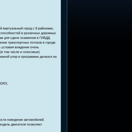
 виртуальный город с 8 районами,
 способностей в различных дорожных
ам для сдачи экзаменов в ГИБДД.
ние транспортных потоков в городе
ть условия вождения очень
в том числе и голосовые)
новной упор в программке делался на
DDR3;
ости поведение автомобилей.
одель двигателя позволяет