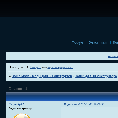
Форум
Участники
По
Активн
Привет, Гость!
Войдите
или
зарегистрируйтесь
.
»
Game Mods - моды для 3D Инструктор
»
Тачки для 3D Инструктора
Страница:
1
Evgeniy24
Поделиться
2013-11-11 16:00:31
Администратор