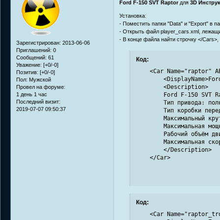
Ford F-150 SVT Raptor
для
3D Инструк
Установка:
- Поместить папки "Data" и "Export" в п
- Открыть файл player_cars.xml, лежащий
- В конце файла найти строчку </Cars>,
Зарегистрирован
: 2013-06-06
Приглашений:
0
Сообщений:
61
Код:
Уважение:
[+0/-0]
    <Car Name="raptor" A
Позитив:
[+0/-0]
        <DisplayName>For
Пол:
Мужской
        <Description>

Провел на форуме:
1 день 1 час
        Ford F-150 SVT Ra
Последний визит:
        Тип привода: полн
2019-07-07 09:50:37
        Тип коробки пере
        Максимальный кру
        Максимальная мощ
        Рабочий объём дви
        Максимальная скор
        </Description>

    </Car>
Код:
    <Car Name="raptor_tr