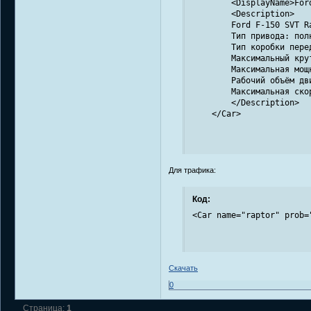
        <DisplayName>For
        <Description>

        Ford F-150 SVT Ra
        Тип привода: полн
        Тип коробки пере
        Максимальный кру
        Максимальная мощ
        Рабочий объём дви
        Максимальная скор
        </Description>

    </Car>
Для трафика:
Код:
<Car name="raptor" prob=
Скачать
0
Страница:
1