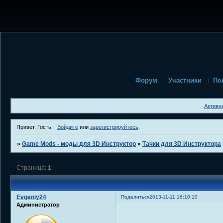
Форум
Участники
По
Активн
Привет, Гость!
Войдите
или
зарегистрируйтесь
.
»
Game Mods - моды для 3D Инструктор
»
Тачки для 3D Инструктора
Страница:
1
Evgeniy24
Поделиться
2013-11-11 16:10:10
Администратор