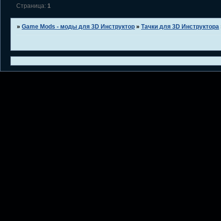
Страница:
1
»
Game Mods - моды для 3D Инструктор
»
Тачки для 3D Инструктора