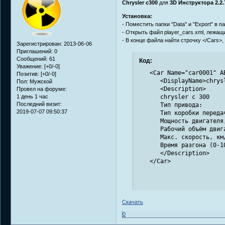
Chrysler c300
для
3D Инструктора 2.2.
Установка:
- Поместить папки "Data" и "Export" в п
- Открыть файл player_cars.xml, лежащий
- В конце файла найти строчку </Cars>,
Зарегистрирован
: 2013-06-06
Приглашений:
0
Сообщений:
61
Код:
Уважение:
[+0/-0]
   <Car Name="car0001" A
Позитив:
[+0/-0]
      <DisplayName>chrys
Пол:
Мужской
      <Description>

Провел на форуме:
1 день 1 час
      chrysler c 300

Последний визит:
      Тип привода:

2019-07-07 09:50:37
      Тип коробки переда
      Мощность двигателя,
      Рабочий объём двига
      Макс. скорость, км/
      Время разгона (0-10
      </Description>

   </Car>
Скачать
0