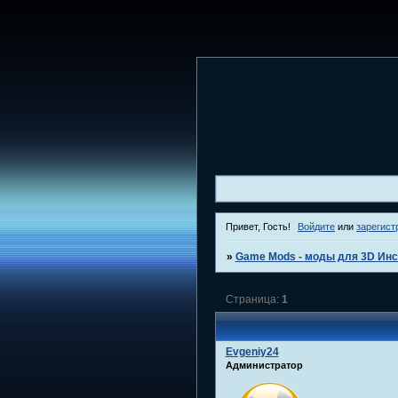
Привет, Гость!
Войдите
или
зарегист
»
Game Mods - моды для 3D Инс
Страница:
1
Evgeniy24
Администратор