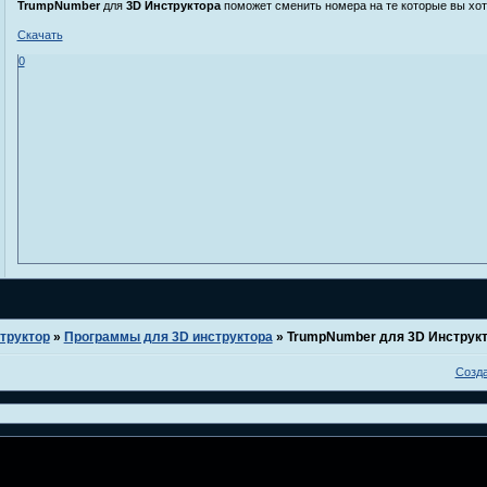
TrumpNumber
для
3D Инструктора
поможет сменить номера на те которые вы хот
Скачать
0
труктор
»
Программы для 3D инструктора
»
TrumpNumber для 3D Инструк
Созд