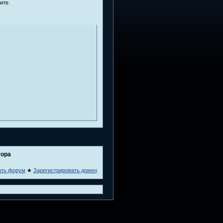
ите.
тора
ать форум
★
Зарегистрировать домен