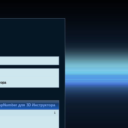
тора
mpNumber для 3D Инструктора
1