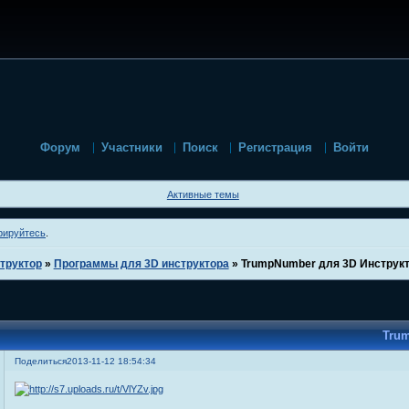
Форум
Участники
Поиск
Регистрация
Войти
Активные темы
рируйтесь
.
труктор
»
Программы для 3D инструктора
»
TrumpNumber для 3D Инструк
Tru
Поделиться
2013-11-12 18:54:34