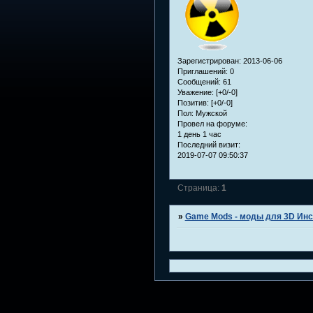
Зарегистрирован
: 2013-06-06
Приглашений:
0
Сообщений:
61
Уважение:
[+0/-0]
Позитив:
[+0/-0]
Пол:
Мужской
Провел на форуме:
1 день 1 час
Последний визит:
2019-07-07 09:50:37
Страница:
1
»
Game Mods - моды для 3D Инс