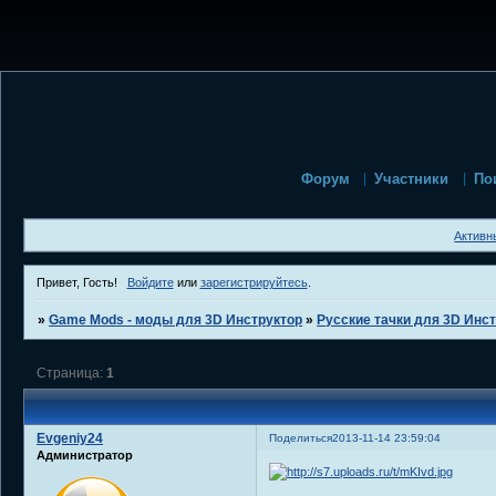
Форум
Участники
По
Активн
Привет, Гость!
Войдите
или
зарегистрируйтесь
.
»
Game Mods - моды для 3D Инструктор
»
Русские тачки для 3D Инс
Страница:
1
Evgeniy24
Поделиться
2013-11-14 23:59:04
Администратор