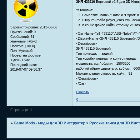
ЗИЛ
433110
Бортовой v1.5 для
3D Инстр
Установка:
- 1. Поместить папки "Data" и "Export" 
- 2. Открыть файл player_cars.xml, лежащ
- 3. В конце файла найти строчку </Car
Зарегистрирован
: 2013-06-06
Приглашений:
0
<Car Name="zil_433110" ABS="false" AT="
Сообщений:
61
<DisplayName>ЗИЛ 433110 Бортовой</D
Уважение:
[+0/-0]
<Description>
Позитив:
[+0/-0]
ЗИЛ 433110 Бортовой
Пол:
Мужской
Тип привода: задний
Провел на форуме:
Тип коробки передач и кол-во передач
1 день 1 час
мощность, л.с./ об/мин: 150/3200
Последний визит:
рабочий объем двигателя, куб.см: 600
2019-07-07 09:50:37
Максимальная скорость, км/ч.: 91
</Description>
</Car>
Скачать
0
Страница:
1
»
Game Mods - моды для 3D Инструктор
»
Русские тачки для 3D Инс