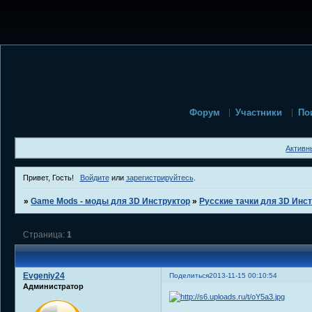
Форум
Участники
По
Активн
Привет, Гость!
Войдите
или
зарегистрируйтесь
.
»
Game Mods - моды для 3D Инструктор
»
Русские тачки для 3D Инс
Страница:
1
Evgeniy24
Поделиться
2013-11-15 00:10:54
Администратор