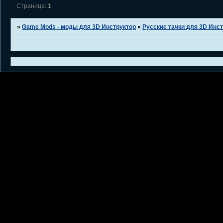
Страница:
1
»
Game Mods - моды для 3D Инструктор
»
Русские тачки для 3D Инс