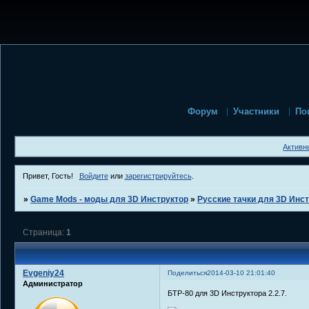
Форум
Участники
По
Активн
Привет, Гость!
Войдите
или
зарегистрируйтесь
.
»
Game Mods - моды для 3D Инструктор
»
Русские тачки для 3D Инс
Страница:
1
Evgeniy24
Поделиться
2014-03-10 21:01:40
Администратор
БТР-80 для 3D Инструктора 2.2.7.