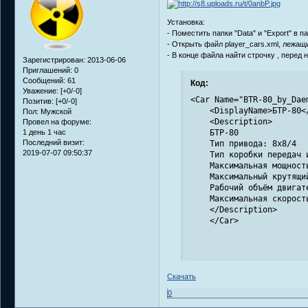
Установка:
- Поместить папки "Data" и "Export" в п
- Открыть файл player_cars.xml, лежащий
- В конце файла найти строчку , перед 
Зарегистрирован
: 2013-06-06
Приглашений:
0
Сообщений:
61
Код:
Уважение:
[+0/-0]
<Car Name="BTR-80_by_Dae
Позитив:
[+0/-0]
    <DisplayName>БТР-80</
Пол:
Мужской
    <Description>

Провел на форуме:
1 день 1 час
    БТР-80

Последний визит:
    Тип привода: 8x8/4

2019-07-07 09:50:37
    Тип коробки передач 
    Максимальная мощност
    Максимальный крутящи
    Рабочий объём двигате
    Максимальная скорость
    </Description>

    </Car>
Скачать
0