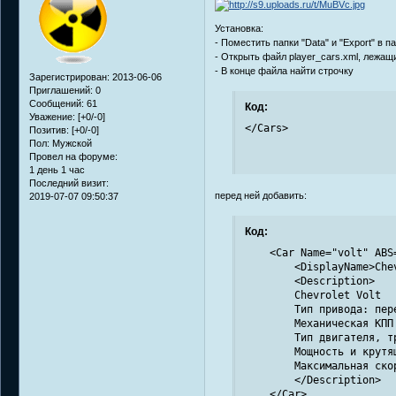
Установка:
- Поместить папки "Data" и "Export" в 
- Открыть файл player_cars.xml, лежащий
- В конце файла найти строчку
Зарегистрирован
: 2013-06-06
Приглашений:
0
Сообщений:
61
Код:
Уважение:
[+0/-0]
</Cars>
Позитив:
[+0/-0]
Пол:
Мужской
Провел на форуме:
1 день 1 час
Последний визит:
перед ней добавить:
2019-07-07 09:50:37
Код:
    <Car Name="volt" ABS=
        <DisplayName>Che
        <Description>

        Chevrolet Volt

        Тип привода: пере
        Механическая КПП 
        Тип двигателя, т
        Мощность и крутя
        Максимальная ско
        </Description>

    </Car>