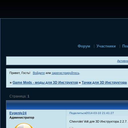
Форум
Участники
По
Активн
Привет, Гость!
Войдите
или
зарегистрируйтесь
.
»
Game Mods - моды для 3D Инструктор
»
Тачки для 3D Инструктора
Страница:
1
Evgeniy24
Поделиться
2014-03-10 21:41:27
Администратор
Chevrolet Volt для 3D Инструктора 2.2.7.