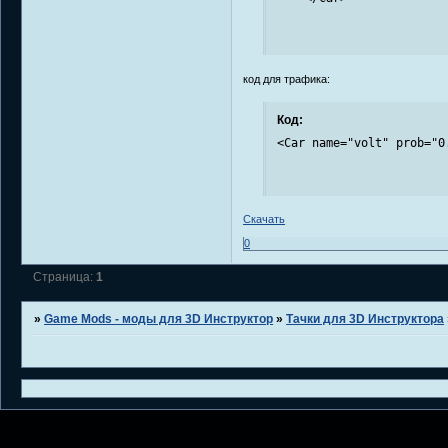
код для трафика:
Код:
<Car name="volt" prob="0
Скачать
0
Страница:
1
»
Game Mods - моды для 3D Инструктор
»
Тачки для 3D Инструктора