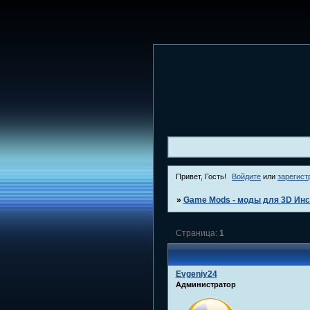
Привет, Гость!
Войдите
или
зарегист
»
Game Mods - моды для 3D Инс
Страница:
1
Evgeniy24
Администратор