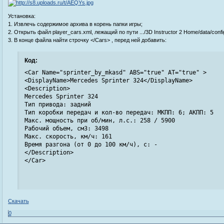
Установка:
1. Извлечь содержимое архива в корень папки игры;
2. Открыть файл player_cars.xml, лежащий по пути .../3D Instructor 2 Home/data/confi
3. В конце файла найти строчку </Cars> , перед ней добавить:
Код:
<Car Name="sprinter_by_mkasd" ABS="true" AT="true" > 

<DisplayName>Mercedes Sprinter 324</DisplayName> 

<Description> 

Mercedes Sprinter 324 

Тип привода: задний 

Тип коробки передач и кол-во передач: МКПП: 6; АКПП: 5 

Макс. мощность при об/мин, л.с.: 258 / 5900 

Рабочий объем, см3: 3498 

Макс. скорость, км/ч: 161 

Время разгона (от 0 до 100 км/ч), с: - 

</Description> 

</Car>
Скачать
0