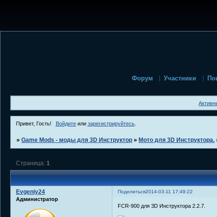
Форум
Участники
По
Активн
Привет, Гость!
Войдите
или
зарегистрируйтесь
.
»
Game Mods - моды для 3D Инструктор
»
Мото для 3D Инструктора.
Страница:
1
Evgeniy24
Поделиться
2014-03-11 17:49:22
Администратор
FCR-900 для 3D Инструктора 2.2.7.