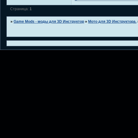
Страница:
1
»
Game Mods - моды для 3D Инструктор
»
Мото для 3D Инструктора.