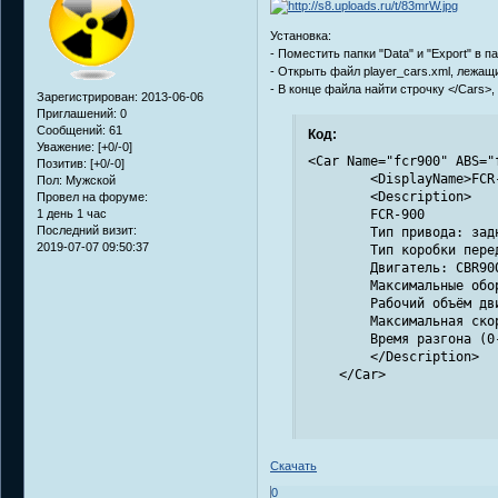
Установка:
- Поместить папки "Data" и "Export" в п
- Открыть файл player_cars.xml, лежащий
- В конце файла найти строчку </Cars>,
Зарегистрирован
: 2013-06-06
Приглашений:
0
Сообщений:
61
Код:
Уважение:
[+0/-0]
<Car Name="fcr900" ABS="f
Позитив:
[+0/-0]
        <DisplayName>FCR-
Пол:
Мужской
        <Description>

Провел на форуме:
1 день 1 час
        FCR-900

Последний визит:
        Тип привода: задн
2019-07-07 09:50:37
        Тип коробки пере
        Двигатель: CBR90
        Максимальные обор
        Рабочий объём дви
        Максимальная скор
        Время разгона (0-
        </Description>

    </Car>
Скачать
0