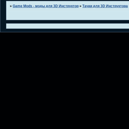
»
Game Mods - моды для 3D Инструктор
»
Тачки для 3D Инструктора