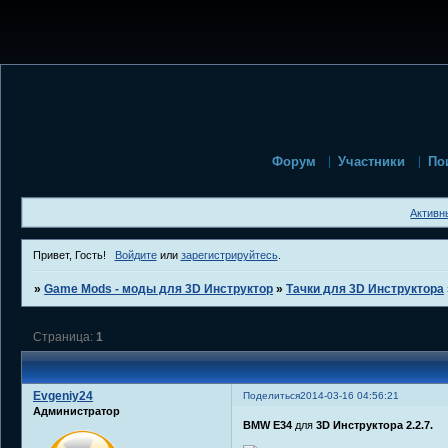
Форум
Участники
По
Активн
Привет, Гость!
Войдите
или
зарегистрируйтесь
.
»
Game Mods - моды для 3D Инструктор
»
Тачки для 3D Инструктора
Страница:
1
Evgeniy24
Поделиться
2014-03-16 04:56:21
Администратор
BMW E34
для
3D Инструктора 2.2.7.