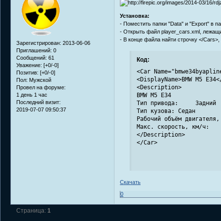
Установка:
- Поместить папки "Data" и "Export" в п
- Открыть файл player_cars.xml, лежащий
- В конце файла найти строчку </Cars>,
Зарегистрирован
: 2013-06-06
Приглашений:
0
Сообщений:
61
Код:
Уважение:
[+0/-0]
<Car Name="bmwe34byaplin
Позитив:
[+0/-0]
<DisplayName>BMW M5 E34</
Пол:
Мужской
<Description>

Провел на форуме:
1 день 1 час
BMW M5 E34

Последний визит:
Тип привода: 	 Задний

2019-07-07 09:50:37
Тип кузова: Седан

Рабочий объём двигателя, 
Макс. скорость, км/ч: 	 323

</Description>

</Car>
Скачать
0
Страница:
1