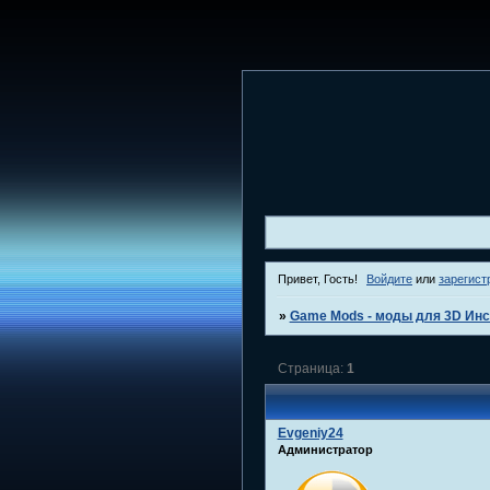
Привет, Гость!
Войдите
или
зарегист
»
Game Mods - моды для 3D Инс
Страница:
1
Evgeniy24
Администратор