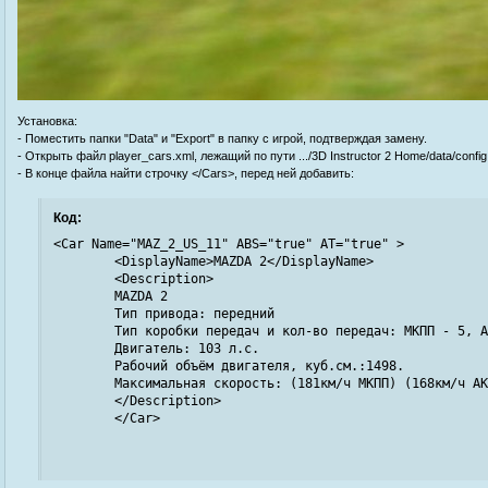
Установка:
- Поместить папки "Data" и "Export" в папку с игрой, подтверждая замену.
- Открыть файл player_cars.xml, лежащий по пути .../3D Instructor 2 Home/data/config
- В конце файла найти строчку </Cars>, перед ней добавить:
Код:
<Car Name="MAZ_2_US_11" ABS="true" AT="true" >

	<DisplayName>MAZDA 2</DisplayName>

	<Description>

	MAZDA 2

	Тип привода: передний

	Тип коробки передач и кол-во передач: МКПП - 5, АКПП - 4

	Двигатель: 103 л.с.

	Рабочий объём двигателя, куб.см.:1498.

	Максимальная скорость: (181км/ч МКПП) (168км/ч АКПП)

	</Description>

	</Car>