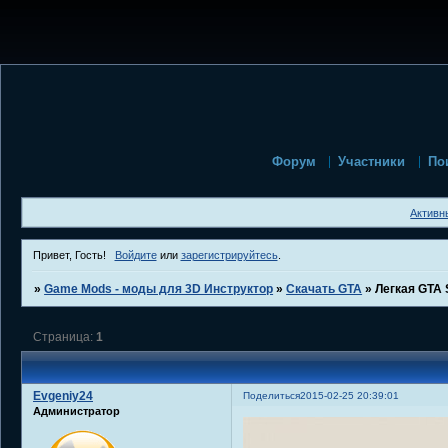
Форум
Участники
По
Активн
Привет, Гость!
Войдите
или
зарегистрируйтесь
.
»
Game Mods - моды для 3D Инструктор
»
Скачать GTA
»
Легкая GTA
Страница:
1
Evgeniy24
Поделиться
2015-02-25 20:39:01
Администратор