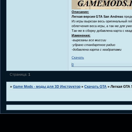
Описание:
Легкая версия GTA San Andreas
предн
Из игры вырезан весь оригинальный ге
облегчения веса игры, а так-же для ум
Так-же в сборку добавлена карта с ква
Изменения:
-вырезаны все миссии
-убрано стандартное радио
-добавлена карта с квадратами
Скачать
0
Страница:
1
»
Game Mods - моды для 3D Инструктор
»
Скачать GTA
»
Легкая GTA